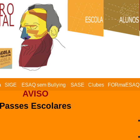
a
SIGE
ESAQ sem Bullying
SASE
Clubes
FOR
ma
ESAQ
AVISO
Passes Escolares