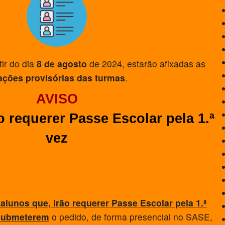
ir do dia
8 de agosto
de 2024, estarão afixadas as
ações provisórias das turmas
.
AVISO
 requerer Passe Escolar pela 1.ª
vez
alunos que, irão requerer Passe Escolar pela 1.ª
submeterem
o pedido, de forma presencial no SASE,