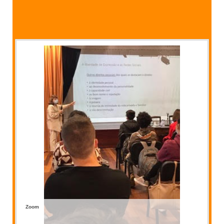
SASE
Clubes Escolares
Matrículas
FOR
ma
ESAQ
@parlamentodosjovens_esaq
@esaq.erasmus
@oficina.do.largo
@clube_robotica.esaq
ESCOLA
Zoom
ALUNOS