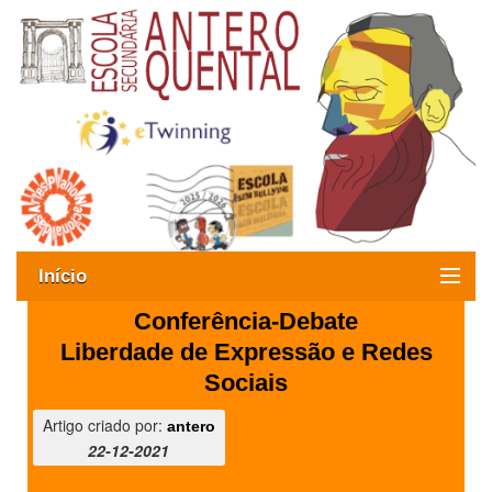
Início
Conferência-Debate
Exames
Liberdade de Expressão e Redes
Oferta formativa
Sociais
SIGE
Artigo criado por:
antero
22-12-2021
ESAQ sem Bullying