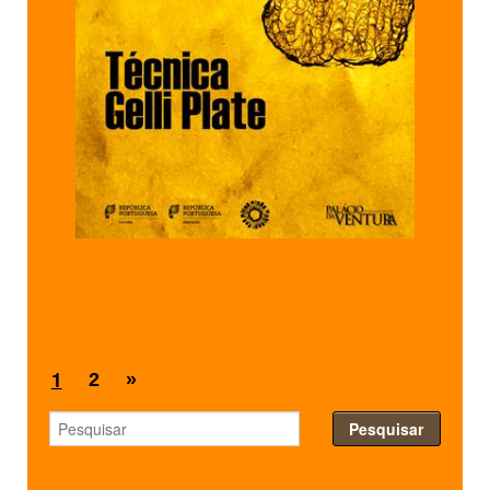
1
2
»