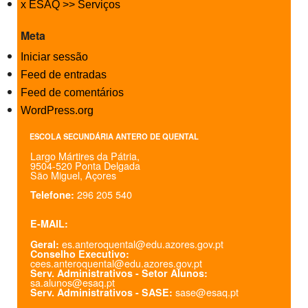
x ESAQ >> Serviços
Meta
Iniciar sessão
Feed de entradas
Feed de comentários
WordPress.org
ESCOLA SECUNDÁRIA ANTERO DE QUENTAL
Largo Mártires da Pátria,
9504-520 Ponta Delgada
São Miguel, Açores
296 205 540
Telefone:
E-MAIL:
es.anteroquental@edu.azores.gov.pt
Geral:
Conselho Executivo:
cees.anteroquental@edu.azores.gov.pt
Serv. Administrativos - Setor Alunos:
sa.alunos@esaq.pt
sase@esaq.pt
Serv. Administrativos - SASE: