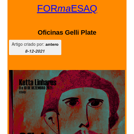
FOR
ma
ESAQ
Oficinas Gelli Plate
Artigo criado por:
antero
8-12-2021