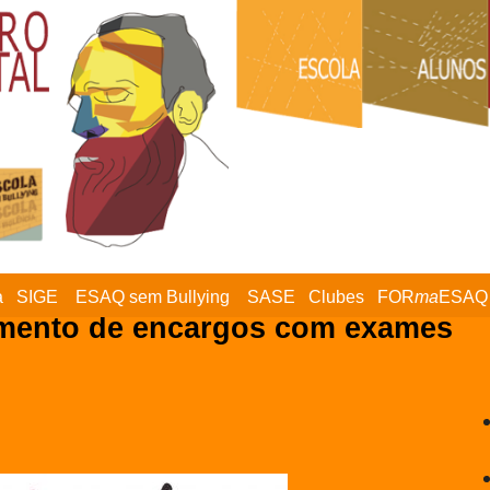
a
SIGE
ESAQ sem Bullying
SASE
Clubes
FOR
ma
ESAQ
mento de encargos com exames