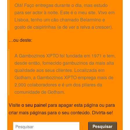
Olá! Faço entregas durante o dia, mas estudo
SASE
para ser actor à noite. Este é o meu site. Vivo em
Lisboa, tenho um cão chamado Belarmino e
Clubes Escolares
gosto de caipirinhas (e de ver a relva a crescer).
Matrículas
…ou deste:
FOR
ma
ESAQ
A Gambozinos XPTO foi fundada em 1971 e tem,
@parlamentodosjovens_esaq
desde então, fornecido gambuzinos da mais alta
qualidade aos seus clientes. Localizada em
@esaq.erasmus
Gotham, a Gambozinos XPTO emprega mais de
2,000 colaboradores e é um dos pilares da
@oficina.do.largo
comunidade de Gotham.
@clube_robotica.esaq
Visite
para apagar esta página ou para
o seu painel
ESCOLA
criar mais páginas para o seu conteúdo. Divirta-se!
ALUNOS