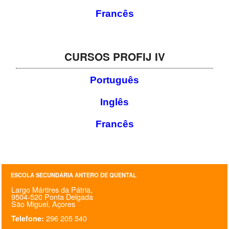
Francês
CURSOS PROFIJ IV
Português
Inglês
Francês
ESCOLA SECUNDÁRIA ANTERO DE QUENTAL
Largo Mártires da Pátria,
9504-520 Ponta Delgada
São Miguel, Açores
296 205 540
Telefone: