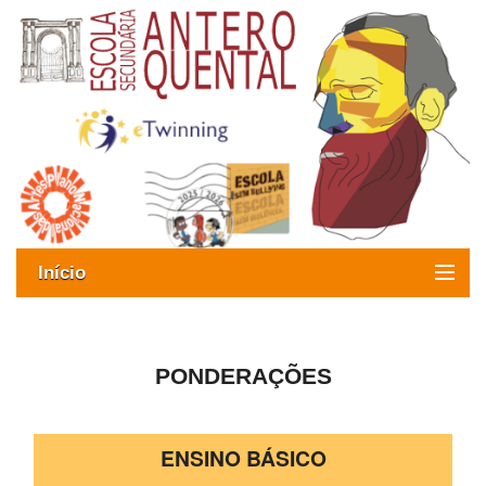
Início
Exames
Oferta formativa
PONDERAÇÕES
SIGE
ENSINO BÁSICO
ESAQ sem Bullying