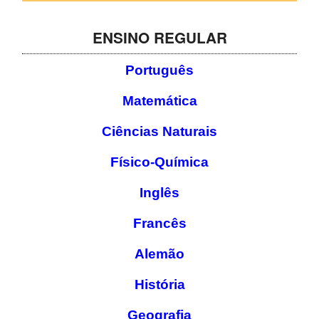
SASE
ENSINO REGULAR
Clubes Escolares
Português
Matrículas
Matemática
FOR
ma
ESAQ
Ciências Naturais
@parlamentodosjovens_esaq
Físico-Química
@esaq.erasmus
Inglês
@oficina.do.largo
Francês
@clube_robotica.esaq
Alemão
ESCOLA
História
ALUNOS
Geografia